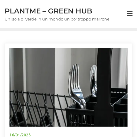
Skip
PLANTME – GREEN HUB
to
content
Un'isola di verde in un mondo un po' troppo marrone
16/01/2025