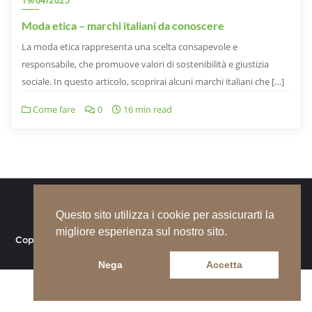
19/04/2025
Moda etica – marchi italiani da conoscere
La moda etica rappresenta una scelta consapevole e
responsabile, che promuove valori di sostenibilità e giustizia
sociale. In questo articolo, scoprirai alcuni marchi italiani che […]
Come fare
0
16 min read
↑ Torna su
Questo sito utilizza i cookie per assicurarti la
migliore esperienza sul nostro sito.
Copyright ©2026 PlantMe – GREEN HUB . All rights reserved.
Nega
Accetta