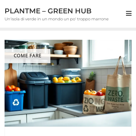
Skip
PLANTME – GREEN HUB
to
content
Un'isola di verde in un mondo un po' troppo marrone
COME FARE