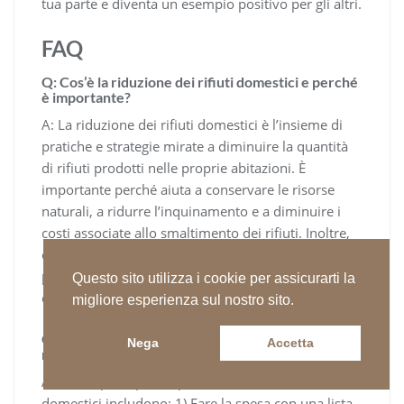
tua parte e diventa un esempio positivo per gli altri.
FAQ
Q: Cos’è la riduzione dei rifiuti domestici e perché
è importante?
A: La riduzione dei rifiuti domestici è l’insieme di
pratiche e strategie mirate a diminuire la quantità
di rifiuti prodotti nelle proprie abitazioni. È
importante perché aiuta a conservare le risorse
naturali, a ridurre l’inquinamento e a diminuire i
costi associate allo smaltimento dei rifiuti. Inoltre,
contribuisce alla sostenibilità ambientale e
promuove uno stile di vita più responsabile e
Questo sito utilizza i cookie per assicurarti la
consapevole.
migliore esperienza sul nostro sito.
Q: Quali sono alcuni semplici passi per iniziare a
Nega
Accetta
ridurre i rifiuti domestici?
A: Alcuni passi pratici per iniziare a ridurre i rifiuti
domestici includono: 1) Fare la spesa con una lista